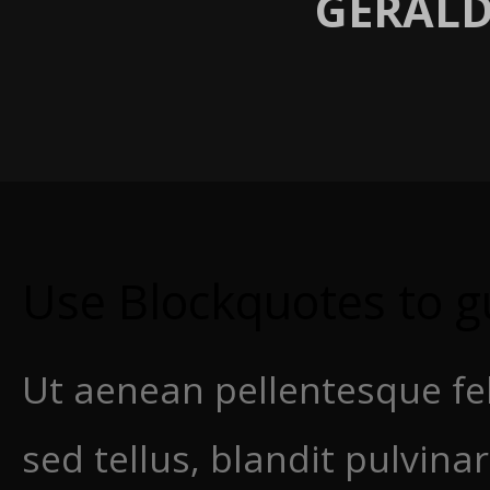
GERALD
Use Blockquotes to gu
Ut aenean pellentesque fel
sed tellus, blandit pulvinar