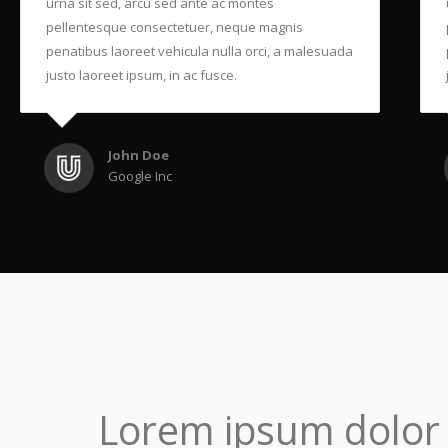
urna sit sed, arcu sed ante ac montes
pellentesque consectetuer, neque magnis
penatibus laoreet vehicula nulla orci, a malesuada
justo laoreet ipsum, in ac fusce.
John Doe
Google Inc
Lorem ipsum dolor s