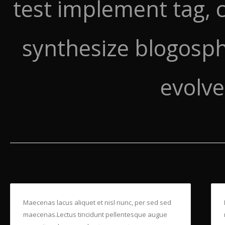
test implement tag, c
synthesize blogosp
evolve
Maecenas lacus aliquet et nisl nunc, per sed sed
maecenas.Lectus tincidunt pellentesque augue