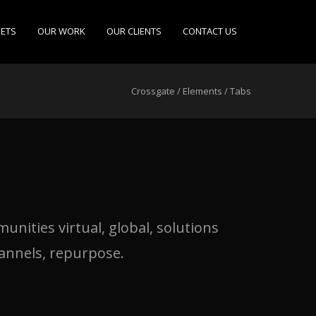
ETS
OUR WORK
OUR CLIENTS
CONTACT US
Crossgate
/
Elements
/
Tabs
nities virtual, global, solutions
annels, repurpose.