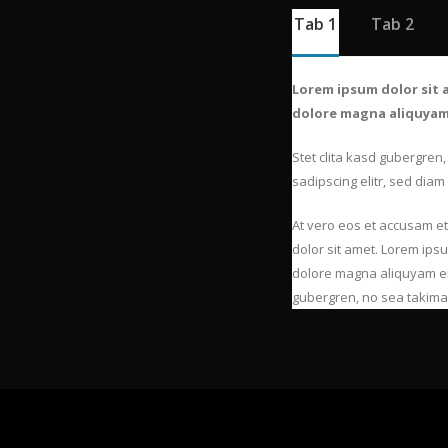
Tab 1
Tab 2
Lorem ipsum dolor sit 
dolore magna aliquyam 
Stet clita kasd gubergren
sadipscing elitr, sed dia
At vero eos et accusam et
dolor sit amet. Lorem ips
dolore magna aliquyam era
gubergren, no sea takimat