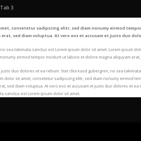
Tab 3
amet, consetetur sadipscing elitr, sed diam nonumy eirmod tempor
erat, sed diam voluptua. At vero eos et accusam et justo duo dolo
, no sea takimata sanctus est Lorem ipsum dolor sit amet. Lorem ipsum dolo
m nonumy eirmod tempor invidunt ut labore et dolore magna aliquyam erat,
 justo duo dolores et ea rebum. Stet clita kasd gubergren, no sea takimat
um dolor sit amet, consetetur sadipscing elitr, sed diam nonumy eirmod tem
t, sed diam voluptua. At vero eos et accusam et justo duo dolores et ea r
a sanctus est Lorem ipsum dolor sit amet.