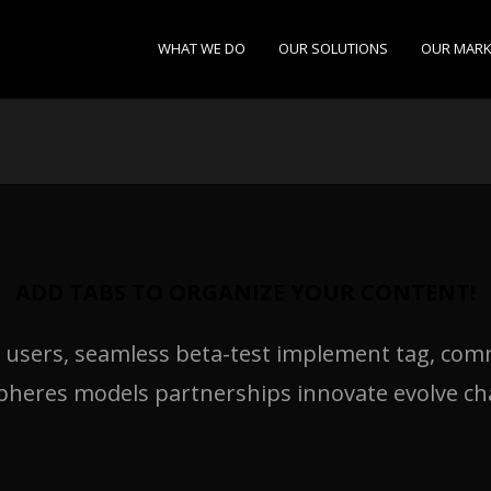
WHAT WE DO
OUR SOLUTIONS
OUR MARK
ADD TABS TO ORGANIZE YOUR CONTENT!
s users, seamless beta-test implement tag, commu
pheres models partnerships innovate evolve ch