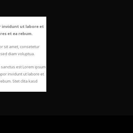
 invidunt ut labore et
res et ea rebum.
r sit amet, consetetur
 sed diam voluptua.
a sanctus est Lorem ipsum
por invidunt ut labore et
ebum. Stet clita kasd